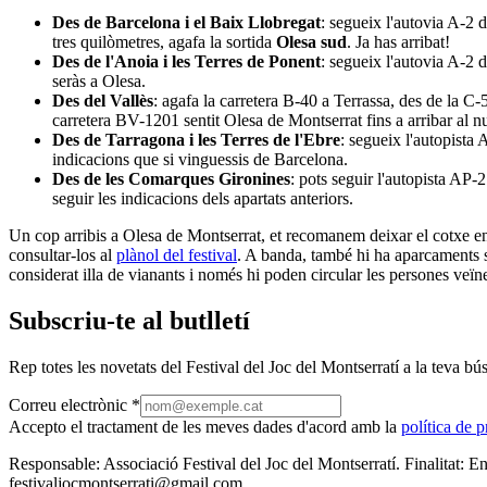
Des de Barcelona i el Baix Llobregat
: segueix l'autovia A-2 d
tres quilòmetres, agafa la sortida
Olesa sud
. Ja has arribat!
Des de l'Anoia i les Terres de Ponent
: segueix l'autovia A-2 d
seràs a Olesa.
Des del Vallès
: agafa la carretera B-40 a Terrassa, des de la C-
carretera BV-1201 sentit Olesa de Montserrat fins a arribar al nu
Des de Tarragona i les Terres de l'Ebre
: segueix l'autopista 
indicacions que si vinguessis de Barcelona.
Des de les Comarques Gironines
: pots seguir l'autopista AP-2
seguir les indicacions dels apartats anteriors.
Un cop arribis a Olesa de Montserrat, et recomanem deixar el cotxe e
consultar-los al
plànol del festival
. A banda, també hi ha aparcaments so
considerat illa de vianants i només hi poden circular les persones veïne
Subscriu-te al butlletí
Rep totes les novetats del Festival del Joc del Montserratí a la teva bús
Correu electrònic
*
Accepto el tractament de les meves dades d'acord amb la
política de p
Responsable:
Associació Festival del Joc del Montserratí.
Finalitat:
En
festivaljocmontserrati@gmail.com.