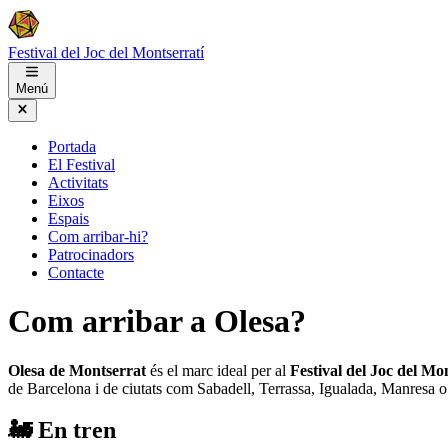
Festival del Joc del
Montserratí
Menú
Portada
El Festival
Activitats
Eixos
Espais
Com arribar-hi?
Patrocinadors
Contacte
Com arribar a Olesa?
Olesa de Montserrat
és el marc ideal per al
Festival del Joc del Mo
de Barcelona i de ciutats com Sabadell, Terrassa, Igualada, Manresa o V
🚂 En tren