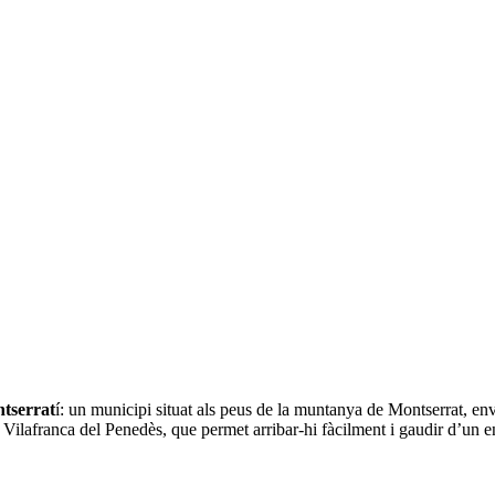
ntserrat
í: un municipi situat als peus de la muntanya de Montserrat, en
ilafranca del Penedès, que permet arribar-hi fàcilment i gaudir d’un ent