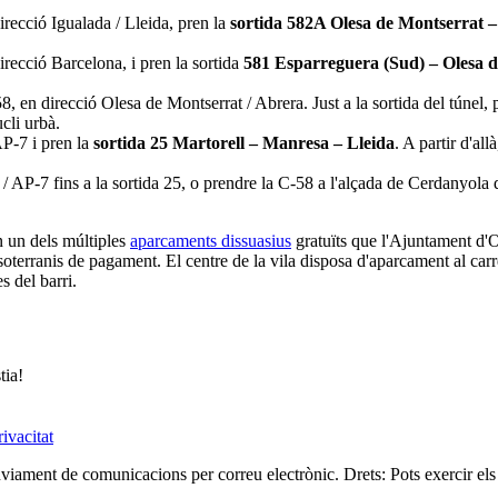
irecció Igualada / Lleida, pren la
sortida 582A Olesa de Montserrat 
irecció Barcelona, i pren la sortida
581 Esparreguera (Sud) – Olesa 
58, en direcció Olesa de Montserrat / Abrera. Just a la sortida del túnel, 
cli urbà.
AP-7 i pren la
sortida 25 Martorell – Manresa – Lleida
. A partir d'al
 / AP-7 fins a la sortida 25, o prendre la C-58 a l'alçada de Cerdanyola d
n un dels múltiples
aparcaments dissuasius
gratuïts que l'Ajuntament d'O
terranis de pagament. El centre de la vila disposa d'aparcament al carre
s del barri.
tia!
rivacitat
viament de comunicacions per correu electrònic.
Drets:
Pots exercir els